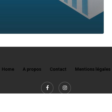
Home
A propos
Contact
Mentions légales
facebook
instagram
26 La Boutique de La Maison Oleronaise. Réalisation
JKDESIGN Agence