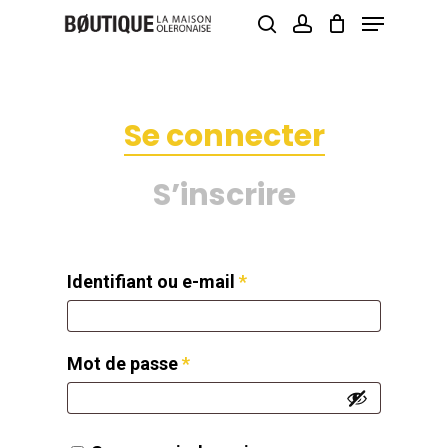
Menu
Skip
search
account
to
Close
main
Menu
content
Se connecter
S’inscrire
Identifiant ou e-mail
*
Mot de passe
*