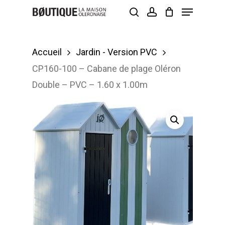
Menu
Skip
search
account
to
Close
main
Menu
Accueil
Jardin - Version PVC
content
CP160-100 – Cabane de plage Oléron
Double – PVC – 1.60 x 1.00m